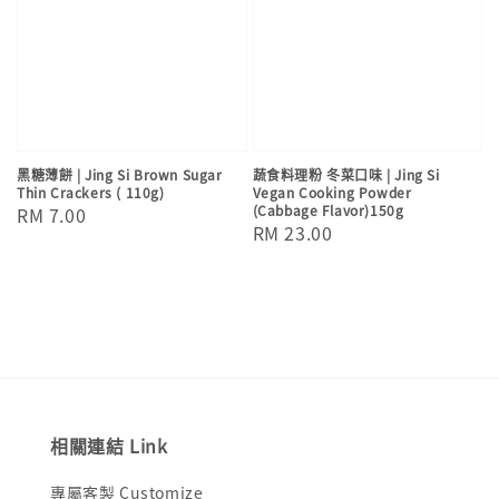
黑糖薄餅 | Jing Si Brown Sugar
蔬食料理粉 冬菜口味 | Jing Si
Thin Crackers ( 110g)
Vegan Cooking Powder
(Cabbage Flavor)150g
Regular
RM 7.00
Regular
RM 23.00
price
price
相關連結 Link
專屬客製 Customize