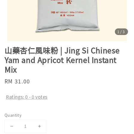
1
/3
山藥杏仁風味粉 | Jing Si Chinese
Yam and Apricot Kernel Instant
Mix
Regular
RM 31.00
price
Ratings:
0
-
0
votes
Quantity