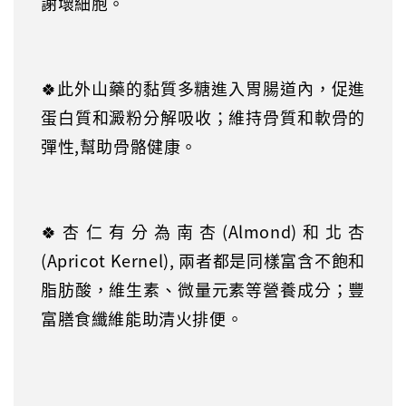
謝壞細胞。
🍀
此外山藥的黏質多糖進入胃腸道內，促進
蛋白質和澱粉分解吸收；維持骨質和軟骨的
彈性,幫助骨骼健康。
🍀
杏仁有分為南杏(Almond)和北杏
(Apricot Kernel), 兩者都是同樣富含不飽和
脂肪酸，維生素、微量元素等營養成分；豐
富膳食纖維能助清火排便。