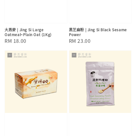
大燕麥 | Jing Si Large
黑芝麻粉 | Jing Si Black Sesame
Oatmeal~Plain Oat (1Kg)
Power
Regular
RM 18.00
Regular
RM 23.00
price
price