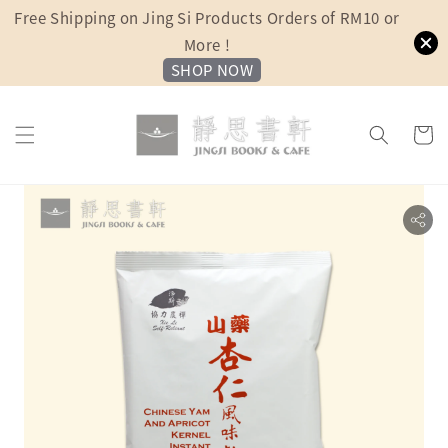
Free Shipping on Jing Si Products Orders of RM10 or
More !
SHOP NOW