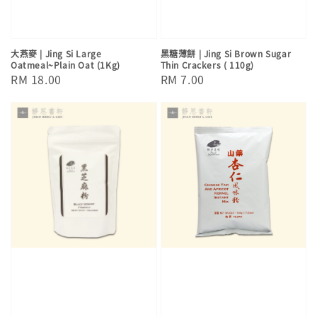
大燕麥 | Jing Si Large
黑糖薄餅 | Jing Si Brown Sugar
Oatmeal~Plain Oat (1Kg)
Thin Crackers ( 110g)
Regular
RM 18.00
Regular
RM 7.00
price
price