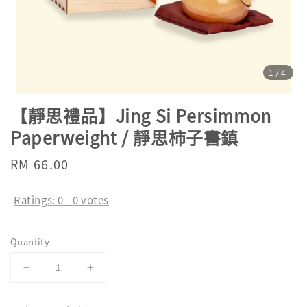
1
/4
【靜思禮品】Jing Si Persimmon
Paperweight / 靜思柿子書鎮
Regular
RM 66.00
price
Ratings:
0
-
0
votes
Quantity