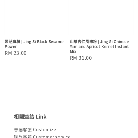
黑芝麻粉 | Jing Si Black Sesame
山藥杏仁風味粉 | Jing Si Chinese
Power
Yam and Apricot Kernel Instant
Mix
Regular
RM 23.00
Regular
RM 31.00
price
price
相關連結 Link
專屬客製 Customize
聯繫客服 Customer service