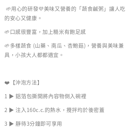
🌱用心的研發💜美味又營養的「蔬食鹹粥」讓人吃
的安心又健康。
🌱口感很豐富，加上糙米有飽足感
🌱多樣蔬食 (山藥、南瓜、杏鮑菇)，營養與美味兼
具，小孩大人都都適宜。
❤️【沖泡方法】
1 ▶️ 鋁箔包撕開將內容物倒入碗裡
2 ▶️ 注入160c.c.的熱水，攪拌均於後密蓋
3 ▶️ 靜待3分鐘即可享用