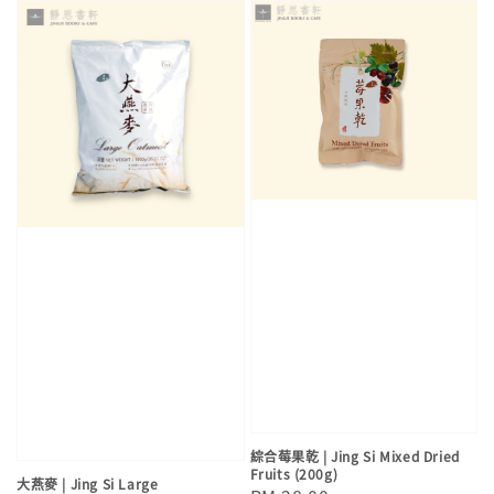
綜合莓果乾 | Jing Si Mixed Dried
Fruits (200g)
大燕麥 | Jing Si Large