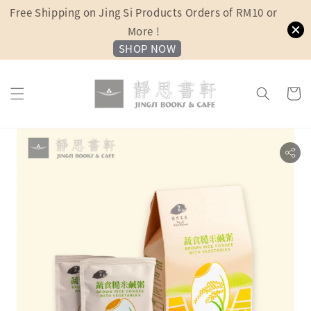
Free Shipping on Jing Si Products Orders of RM10 or
More !
SHOP NOW