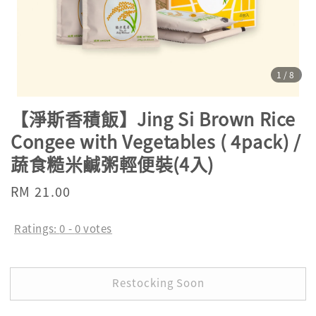
1
/8
【淨斯香積飯】Jing Si Brown Rice
Congee with Vegetables ( 4pack) /
蔬食糙米鹹粥輕便裝(4入)
Regular
RM 21.00
Sold Out
price
Ratings:
0
-
0
votes
Restocking Soon