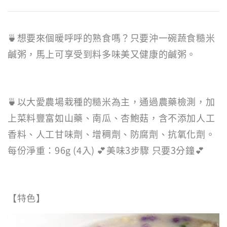
🍵想要來個暖呼呼的熟食嗎？只要沖一碗蔬食糙米
鹹粥，馬上可享受到料多味美又健康的鹹粥。
🍵以大愛農場栽種的糙米為主，通過農藥檢測，加
上菜料豐富如山藥、南瓜、杏鮑菇，含不添加人工
香料、人工甘味劑、增稠劑、防腐劑、抗氧化劑。
每份淨重：96g (4入) 💕美味3步驟 只要3分鐘💕
【特色】