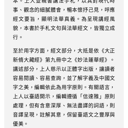
本。上人並親書講法手札，以其對現代時
事、觀念的細膩體會，暢本懷抒己見，呼應
經文要旨，顯明法華真義。為呈現講經風
貌，本書於手札文句與法華經文，皆獨立成
行。
至於用字方面，經文部分，大抵是依《大正
新脩大藏經》第九冊中之《妙法蓮華經》。
講述部分，上人慈示以正體字出版，讓讀者
容易閱讀、容易查詢，並了解字義及中國文
字之美，編輯依此為用字原則。有關語言，
上人以臺語開示，編輯遵循「信達雅」原則
處理，但有含意深厚、無法盡譯的詞語，則
音譯呈現，註解其意，保留臺語文之豐厚與
優美。