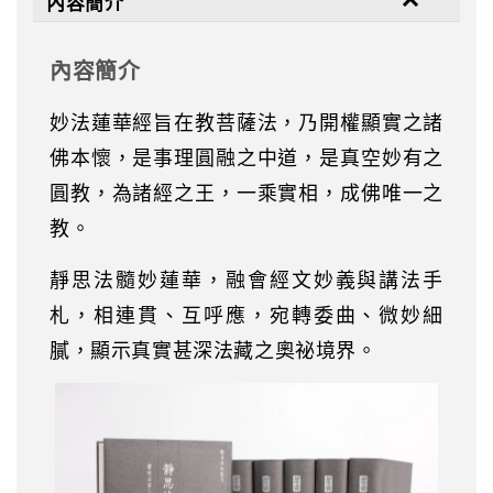
內容簡介
內容簡介
妙法蓮華經旨在教菩薩法，乃開權顯實之諸
佛本懷，是事理圓融之中道，是真空妙有之
圓教，為諸經之王，一乘實相，成佛唯一之
教。
靜思法髓妙蓮華，融會經文妙義與講法手
札，相連貫、互呼應，宛轉委曲、微妙細
膩，顯示真實甚深法藏之奧祕境界。