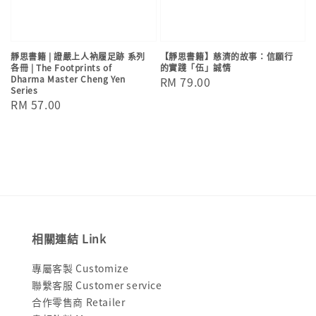
靜思書籍 | 證嚴上人衲履足跡 系列
【靜思書籍】慈濟的故事：信願行
各冊 | The Footprints of
的實踐「伍」誠情
Dharma Master Cheng Yen
Regular
RM 79.00
Series
price
Regular
RM 57.00
price
相關連結 Link
專屬客製 Customize
聯繫客服 Customer service
合作零售商 Retailer