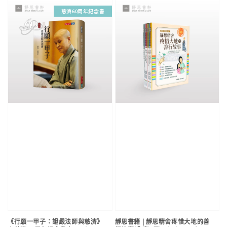
慈濟60周年紀念書
《行願一甲子：證嚴法師與慈濟》
靜思書籍 | 靜思精舍疼惜大地的善