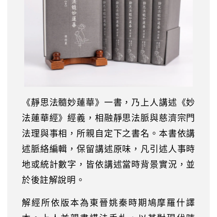
《靜思法髓妙蓮華》一書，乃上人講述《妙
法蓮華經》經義，相融靜思法脈與慈濟宗門
法理與事相，所親自定下之書名。本書依講
述脈絡編輯，保留講述原味，凡引述人事時
地或統計數字，皆依講述當時背景實況，並
於後註解說明。
解經所依版本為東晉姚秦時期鳩摩羅什譯