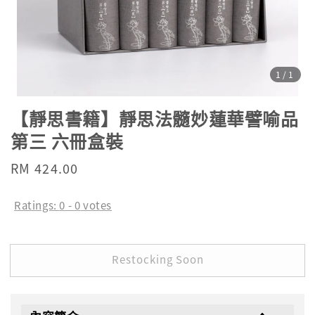
1
/1
【靜思書籍】靜思法髓妙蓮華譬喻品
第三 六冊盒裝
Regular
RM 424.00
Sold Out
price
Ratings:
0
-
0
votes
Restocking Soon