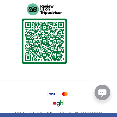
2026 Copyright © Jing-Si Books & Cafe Sdn Bhd 200101022696