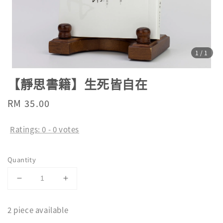
1
/1
【靜思書籍】生死皆自在
Regular
RM 35.00
price
Ratings:
0
-
0
votes
Quantity
2 piece available