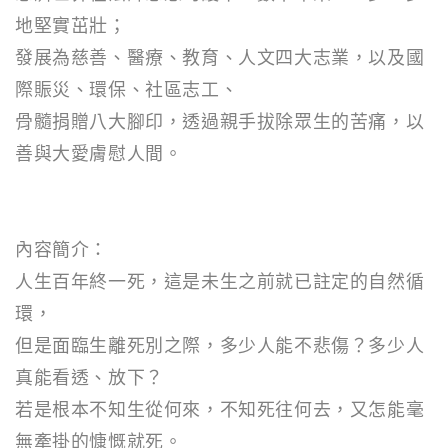
地堅實茁壯；
發展為慈善、醫療、教育、人文四大志業，以及國
際賑災、環保、社區志工、
骨髓捐贈八大腳印，透過親手拔除眾生的苦痛，以
善與大愛膚慰人間。
內容簡介：
人生百年終一死，這是未生之前就已註定的自然循
環，
但是面臨生離死別之際，多少人能不悲傷？多少人
真能看透、放下？
若是根本不知生從何來，不知死往何去，又怎能毫
無牽掛的慷慨就死。