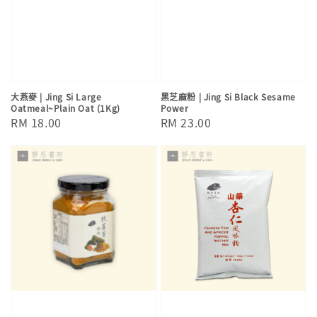
大燕麥 | Jing Si Large
黑芝麻粉 | Jing Si Black Sesame
Oatmeal~Plain Oat (1Kg)
Power
Regular
RM 18.00
Regular
RM 23.00
price
price