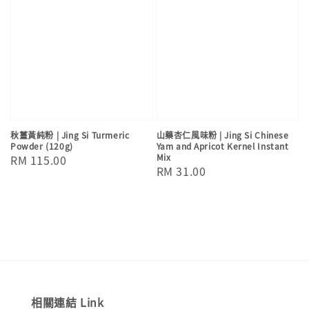
秋薑黃純粉 | Jing Si Turmeric
山藥杏仁風味粉 | Jing Si Chinese
Powder (120g)
Yam and Apricot Kernel Instant
Mix
Regular
RM 115.00
Regular
RM 31.00
price
price
相關連結 Link