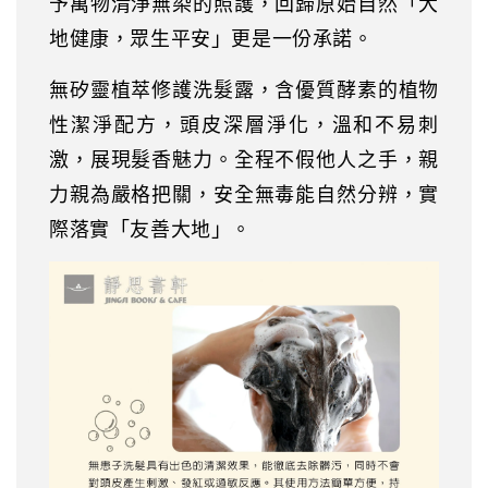
予萬物清淨無染的照護，回歸原始自然「大
地健康，眾生平安」更是一份承諾。
無矽靈植萃修護洗髮露，含優質酵素的植物
性潔淨配方，頭皮深層淨化，溫和不易刺
激，展現髮香魅力。全程不假他人之手，親
力親為嚴格把關，安全無毒能自然分辨，實
際落實「友善大地」。