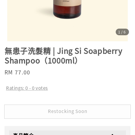
1
/6
無患子洗髮精 | Jing Si Soapberry
Shampoo（1000ml）
Regular
RM 77.00
Sold Out
price
Ratings:
0
-
0
votes
Restocking Soon