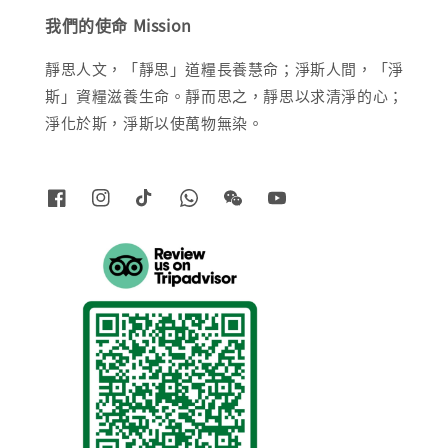
我們的使命 Mission
靜思人文，「靜思」道糧長養慧命；淨斯人間，「淨
斯」資糧滋養生命。靜而思之，靜思以求清淨的心；
淨化於斯，淨斯以使萬物無染。