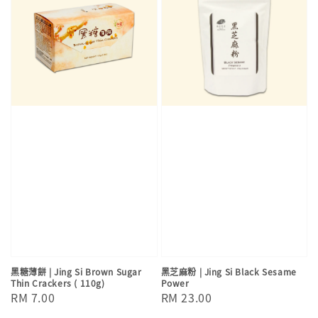
黑糖薄餅 | Jing Si Brown Sugar
黑芝麻粉 | Jing Si Black Sesame
Thin Crackers ( 110g)
Power
Regular
RM 7.00
Regular
RM 23.00
price
price