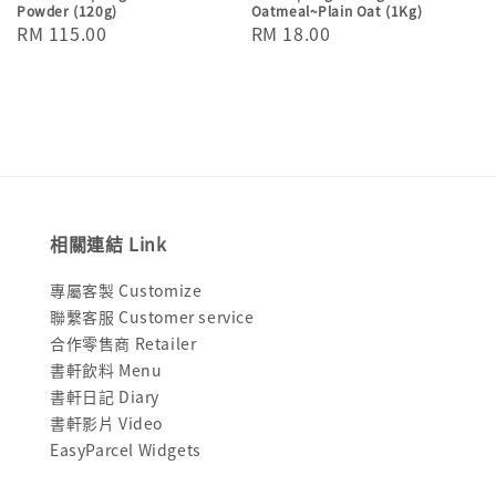
Powder (120g)
Oatmeal~Plain Oat (1Kg)
Regular
RM 115.00
Regular
RM 18.00
price
price
相關連結 Link
專屬客製 Customize
聯繫客服 Customer service
合作零售商 Retailer
書軒飲料 Menu
書軒日記 Diary
書軒影片 Video
EasyParcel Widgets