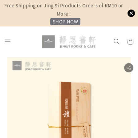
Free Shipping on Jing Si Products Orders of RM10 or
More !
SHOP NOW