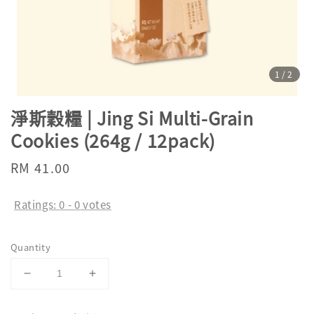
1
/2
淨斯穀糧 | Jing Si Multi-Grain
Cookies (264g / 12pack)
Regular
RM 41.00
price
Ratings:
0
-
0
votes
Quantity