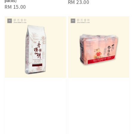
packs)
Regular
RM 23.00
Regular
RM 15.00
price
price