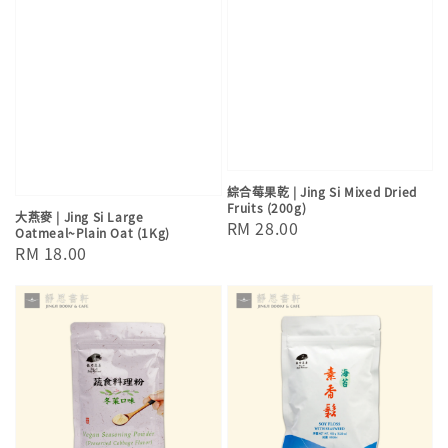
綜合莓果乾 | Jing Si Mixed Dried
Fruits (200g)
大燕麥 | Jing Si Large
Regular
RM 28.00
Oatmeal~Plain Oat (1Kg)
price
Regular
RM 18.00
price