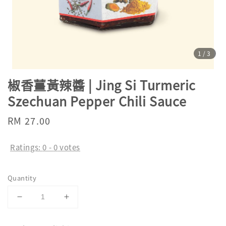
1
/3
椒香薑黃辣醬 | Jing Si Turmeric
Szechuan Pepper Chili Sauce
Regular
RM 27.00
price
Ratings:
0
-
0
votes
Quantity