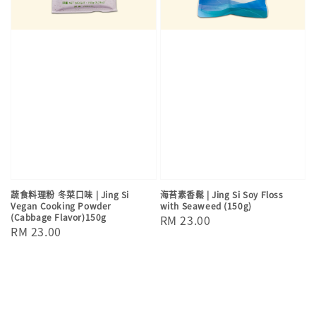
蔬食料理粉 冬菜口味 | Jing Si
海苔素香鬆 | Jing Si Soy Floss
Vegan Cooking Powder
with Seaweed (150g)
(Cabbage Flavor)150g
Regular
RM 23.00
Regular
RM 23.00
price
price