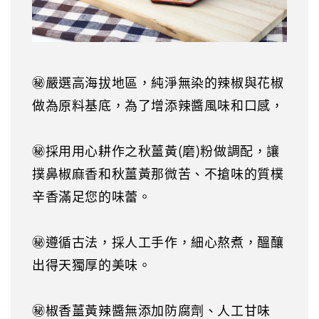
㊙️嚴選高海拔地區，純淨無染的辣椒與花椒
做為原料基底，為了增添辣醬風味和口感，
㊙️採用用心耕作之秋薑黃(磨)粉做調配，讓
撲鼻椒麻香和秋薑黃那微苦、不搶味的質樸
辛香滿足您的味蕾。
㊙️遵循古法，採人工手作，細心熬煮，醞釀
出得天獨厚的美味。
㊙️椒香薑黃辣醬無添加防腐劑、人工甘味