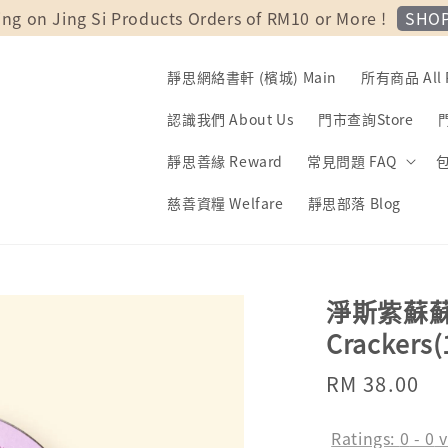
SHO
ing on Jing Si Products Orders of RM10 or More !
靜思網絡書軒 (檳城) Main
所有商品 All 
認識我們 About Us
門市查詢Store
門
靜思善緣 Reward
常見問題 FAQ
包
慈善資糧 Welfare
靜思部落 Blog
淨斯紫蘇蘇打餅 
Crackers(
Regular
RM 38.00
So
price
Ratings:
0
-
0
v