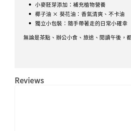
小麥胚芽添加：補充植物營養
椰子油 × 葵花油：香氣清爽、不卡油
獨立小包裝：隨手帶著走的日常小確幸
無論是茶點、辦公小食、旅途、閱讀午後，
Reviews