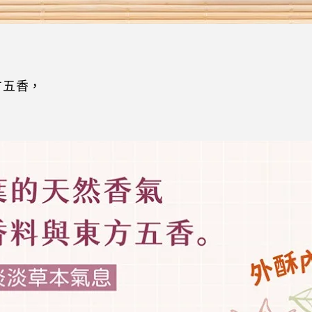
方五香，
。