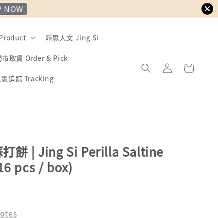
P NOW
Product
靜思人文 Jing Si
市取貨 Order & Pick
裹追踪 Tracking
| Jing Si Perilla Saltine
16 pcs / box)
ld Out
otes