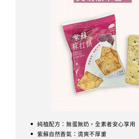
純植配方：無蛋無奶，全素者安心享用
紫蘇自然香氣：清爽不厚重