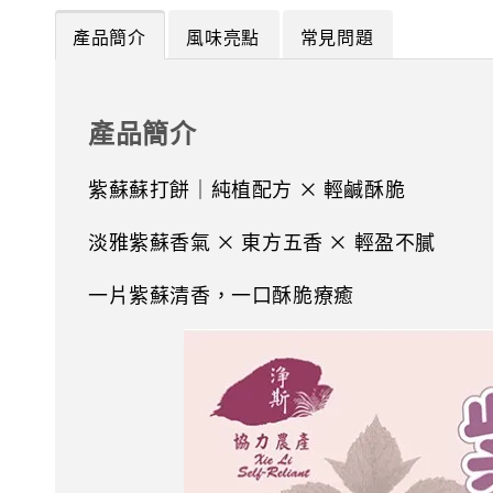
產品簡介
風味亮點
常見問題
產品簡介
紫蘇蘇打餅｜純植配方 × 輕鹹酥脆
淡雅紫蘇香氣 × 東方五香 × 輕盈不膩
一片紫蘇清香，一口酥脆療癒