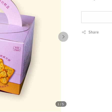
Share
1
/5