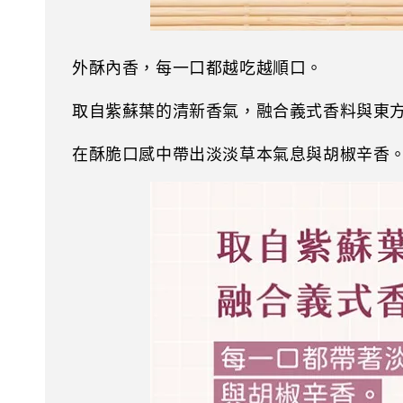
外酥內香，每一口都越吃越順口。
取自紫蘇葉的清新香氣，融合義式香料與東
在酥脆口感中帶出淡淡草本氣息與胡椒辛香