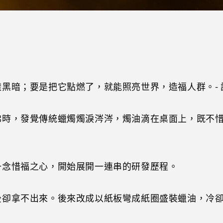
黑暗；要是把它點燃了，就能照亮世界，造福人群。- 
佛時，發覺傳統蠟燭燭淚涔涔，燭油滴在桌面上，既不
一念惜福之心，開始展開一連串的研發歷程。
後卻拿不出來。後來改成以紙板彎成紙圈盛裝蠟油，冷