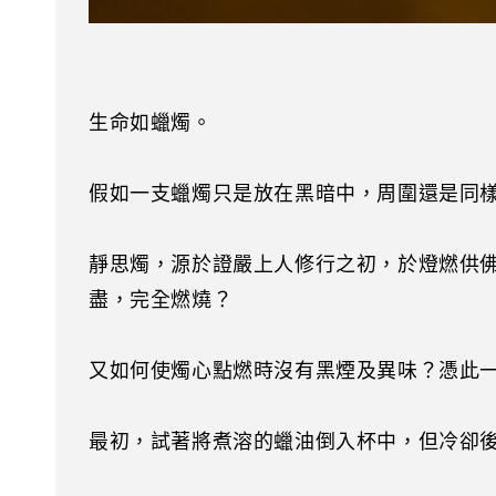
生命如蠟燭。
假如一支蠟燭只是放在黑暗中，周圍還是同樣
靜思燭，源於證嚴上人修行之初，於燈燃供
盡，完全燃燒？
又如何使燭心點燃時沒有黑煙及異味？憑此
最初，試著將煮溶的蠟油倒入杯中，但冷卻