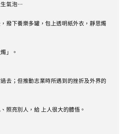
產生氣泡…
後，撥下養樂多罐，包上透明紙外衣，靜思燭
蠟燭」。
撐過去；但推動志業時所遇到的挫折及外界的
、照亮別人，給 上人很大的體悟。