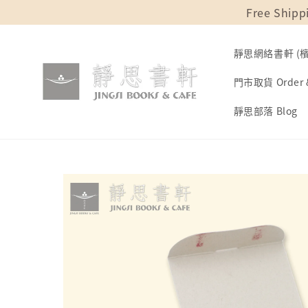
Free Shipp
靜思網絡書軒 (檳城
門市取貨 Order &
靜思部落 Blog