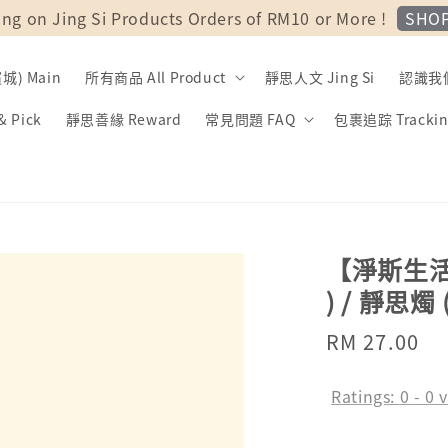
SHO
ing on Jing Si Products Orders of RM10 or More !
) Main
所有商品 All Product
靜思人文 Jing Si
認識我們 
 Pick
靜思善緣 Reward
常見問題 FAQ
包裹追踪 Trackin
【淨斯生活】Ji
) / 靜思燭 
Regular
RM 27.00
price
Ratings:
0
-
0
v