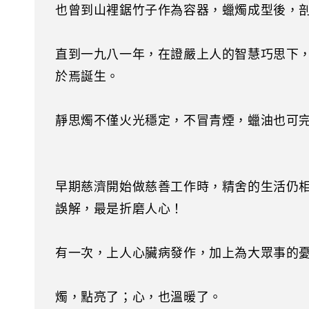
也曾到山裡鋸竹子作為容器，蠟燭成型後，
直到一九八一年，在證嚴上人的智慧巧思下
於焉誕生。
靜思燭不僅火光穩定，不冒青煙，蠟油也可
早期慈濟開始做慈善工作時，精舍的生活仍
誤解，最是折磨人心！
有一次，上人心臟病發作，加上為大眾事的憂
燭，點亮了；心，也溫暖了。