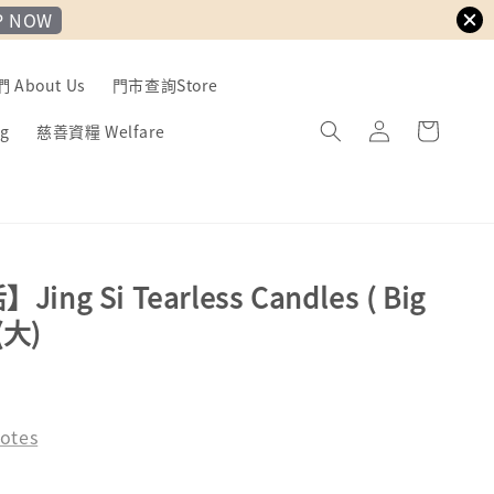
P NOW
About Us
門市查詢Store
g
慈善資糧 Welfare
ng Si Tearless Candles ( Big
(大)
otes