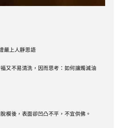
證嚴上人靜思語
惜福又不易清洗，因而思考：如何讓燭滅油
卻脫模後，表面卻凹凸不平，不宜供佛。