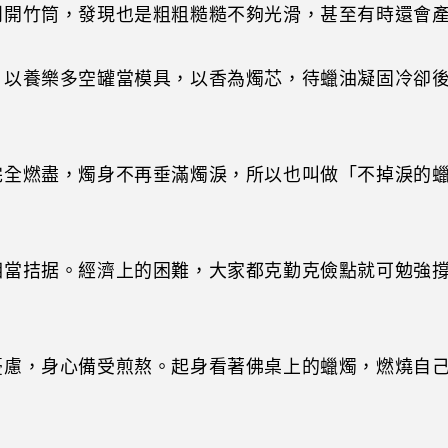
剖開竹筒，發現也是粗粗糙糙不夠光滑，甚至有時還會
，以養樂多空罐當模具，以香為燭芯，待蠟油凝固冷卻
完全燃盡，燭身不再垂滿燭淚，所以也叫做「不掉淚的
相當拮据。經濟上的困難，大家都克勤克儉點就可勉強
慮，身心備受煎熬。起身看著佛桌上的蠟燭，燃燒自己