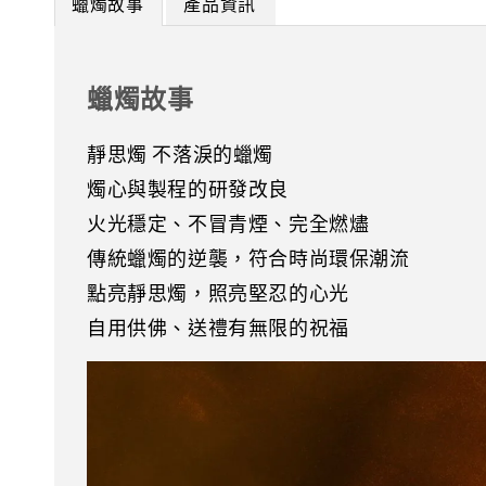
蠟燭故事
產品資訊
蠟燭故事
靜思燭 不落淚的蠟燭
燭心與製程的研發改良
火光穩定、不冒青煙、完全燃燼
傳統蠟燭的逆襲，符合時尚環保潮流
點亮靜思燭，照亮堅忍的心光
自用供佛、送禮有無限的祝福