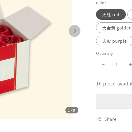
color
大紅 red
大金黃 golde
大紫 purple
Quantity
10 piece availa
1
/9
Share