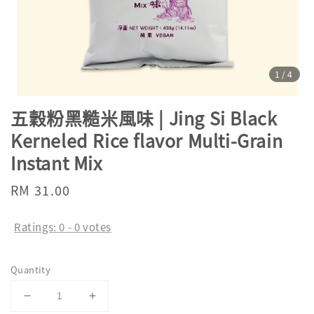
1
/4
五穀粉黑糙米風味 | Jing Si Black
Kerneled Rice flavor Multi-Grain
Instant Mix
Regular
RM 31.00
price
Ratings:
0
-
0
votes
Quantity