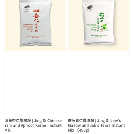
山藥杏仁風味粉 | Jing Si Chinese
麻芛薏仁風味粉 | Jing Si Jew's
Yam and Apricot Kernel Instant
Mallow and Job's Tears Instant
Mix
Mix （450g)