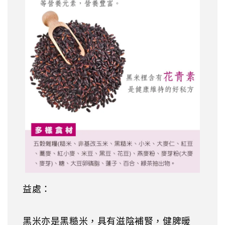
益處：
黑米亦是黑糙米，具有滋陰補腎，健脾暖