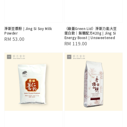
淨斯豆漿粉 | Jing Si Soy Milk
（綠蓋Green Lid）淨斯力能大豆
Powder
蛋白飲｜無糖配方420g | Jing Si
Energy Boost | Unsweetened
Regular
RM 53.00
Regular
RM 119.00
price
price