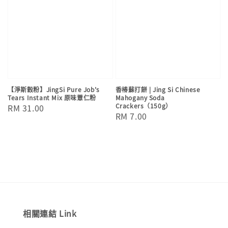
【淨斯穀粉】JingSi Pure Job's
香椿蘇打餅 | Jing Si Chinese
Tears Instant Mix 原味薏仁粉
Mahogany Soda
Crackers（150g）
Regular
RM 31.00
Regular
RM 7.00
price
price
相關連結 Link