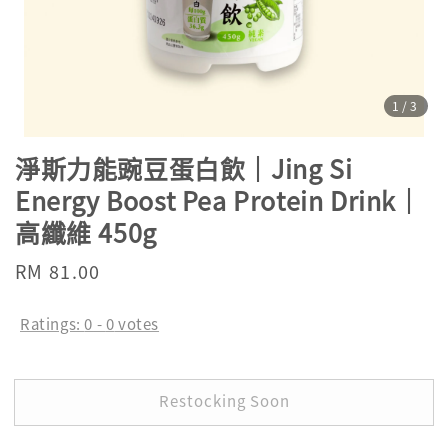
1
/3
淨斯力能豌豆蛋白飲｜Jing Si
Energy Boost Pea Protein Drink｜
高纖維 450g
Regular
RM 81.00
Sold Out
price
Ratings:
0
-
0
votes
Restocking Soon