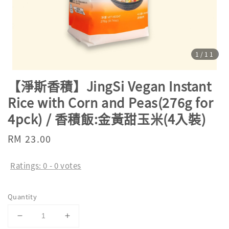
1
/11
【淨斯香積】JingSi Vegan Instant
Rice with Corn and Peas(276g for
4pck) / 香積飯:金黃甜玉米(4入裝)
Regular
RM 23.00
price
Ratings:
0
-
0
votes
Quantity