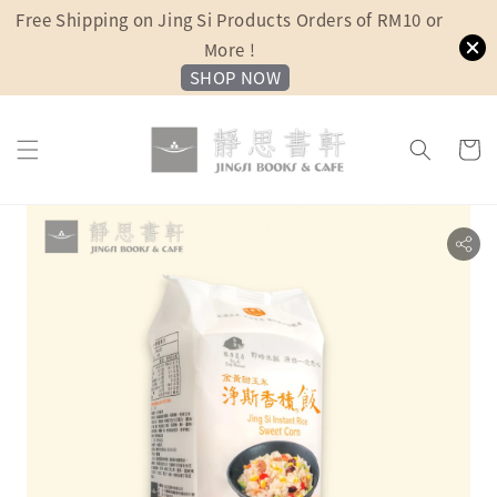
Free Shipping on Jing Si Products Orders of RM10 or
More !
SHOP NOW