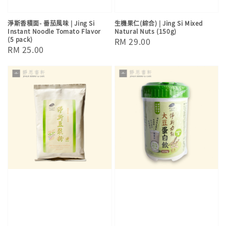
淨斯香積面- 番茄風味 | Jing Si
生機果仁(綜合) | Jing Si Mixed
Instant Noodle Tomato Flavor
Natural Nuts (150g)
(5 pack)
Regular
RM 29.00
Regular
RM 25.00
price
price