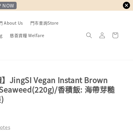
P NOW
About Us
門市查詢Store
g
慈善資糧 Welfare
ngSI Vegan Instant Brown
th Seaweed(220g)/香積飯: 海帶芽糙
)
ld Out
otes