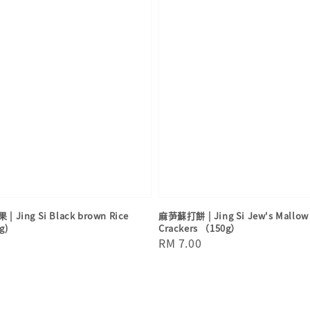
Jing Si Black brown Rice
麻芛蘇打餅 | Jing Si Jew's Mallow
g)
Crackers （150g）
Regular
RM 7.00
price