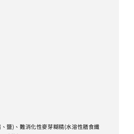
、鹽)、難消化性麥芽糊精(水溶性膳食纖