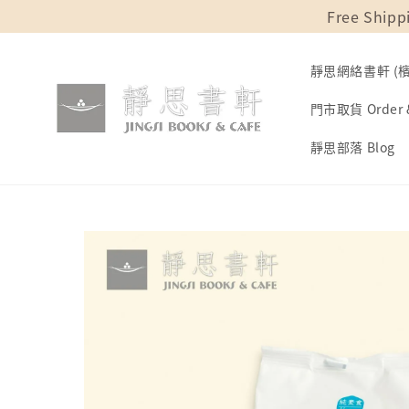
Free Shipp
靜思網絡書軒 (檳城
門市取貨 Order &
靜思部落 Blog