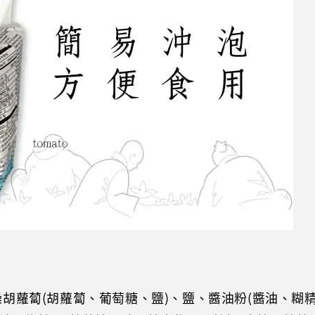
胡蘿蔔(胡蘿蔔、葡萄糖、鹽)、鹽、醬油粉(醬油、糊精