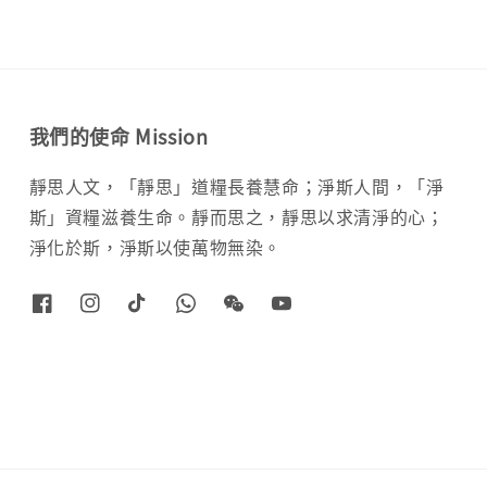
我們的使命 Mission
靜思人文，「靜思」道糧長養慧命；淨斯人間，「淨
斯」資糧滋養生命。靜而思之，靜思以求清淨的心；
淨化於斯，淨斯以使萬物無染。