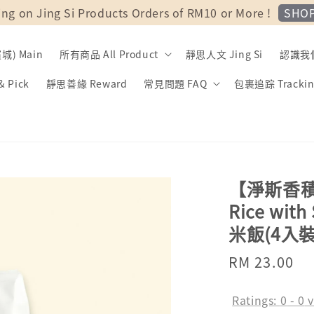
SHO
ing on Jing Si Products Orders of RM10 or More !
) Main
所有商品 All Product
靜思人文 Jing Si
認識我們 
 Pick
靜思善緣 Reward
常見問題 FAQ
包裹追踪 Trackin
【淨斯香積】Ji
Rice wi
米飯(4入裝
Regular
RM 23.00
So
price
Ratings:
0
-
0
v