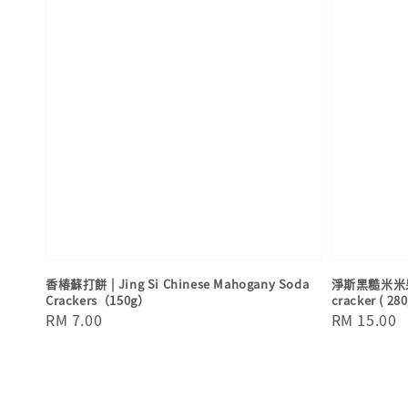
香椿蘇打餅 | Jing Si Chinese Mahogany Soda
淨斯黑糙米米果 | 
Crackers（150g）
cracker ( 280
Regular
RM 7.00
Regular
RM 15.00
price
price