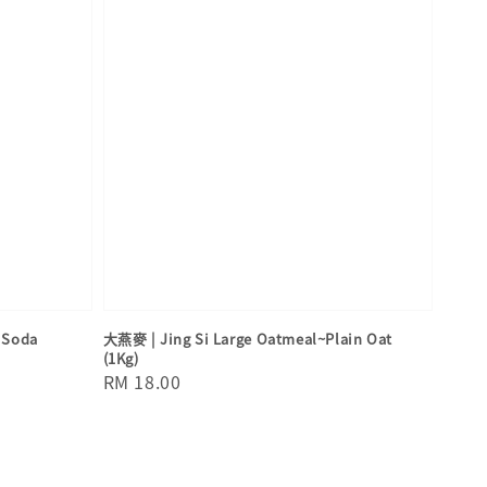
 Soda
大燕麥 | Jing Si Large Oatmeal~Plain Oat
(1Kg)
Regular
RM 18.00
price