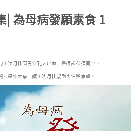
| 為母病發願素食 1
的王沈月桂因胃穿孔大出血，醫師說必須開刀。
開刀是件大事，讓王沈月桂感到害怕與焦慮。