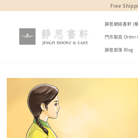
Free Shipp
靜思網絡書軒 (檳城
門市取貨 Order &
靜思部落 Blog