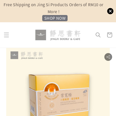
Free Shipping on Jing Si Products Orders of RM10 or
More !
SHOP NOW