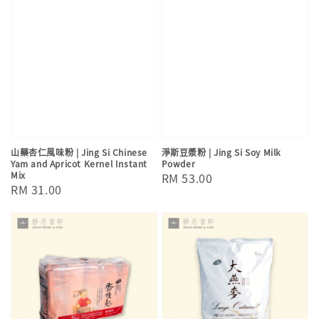
山藥杏仁風味粉 | Jing Si Chinese
淨斯豆漿粉 | Jing Si Soy Milk
Yam and Apricot Kernel Instant
Powder
Mix
Regular
RM 53.00
Regular
RM 31.00
price
price