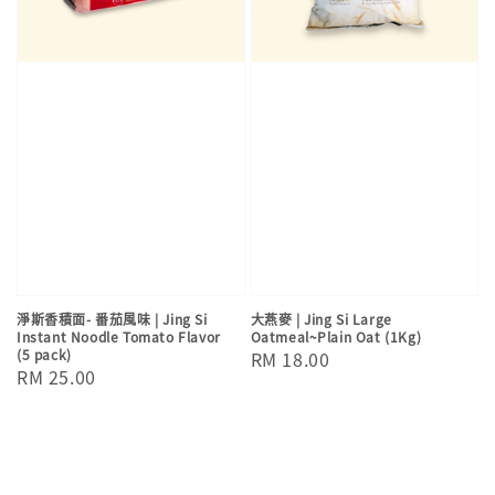
淨斯香積面- 番茄風味 | Jing Si
大燕麥 | Jing Si Large
Instant Noodle Tomato Flavor
Oatmeal~Plain Oat (1Kg)
(5 pack)
Regular
RM 18.00
Regular
RM 25.00
price
price