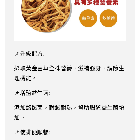
📌升級配方:
攝取黃金菌草全株營養，滋補強身，調節生
理機能。
📌增殖益生菌:
添加酪酸菌，耐酸耐熱，幫助腸道益生菌增
加。
📌使排便順暢: