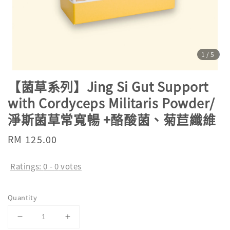
1
/5
【菌草系列】Jing Si Gut Support
with Cordyceps Militaris Powder/
淨斯菌草常寬暢 +酪酸菌、菊苣纖維
Regular
RM 125.00
price
Ratings:
0
-
0
votes
Quantity