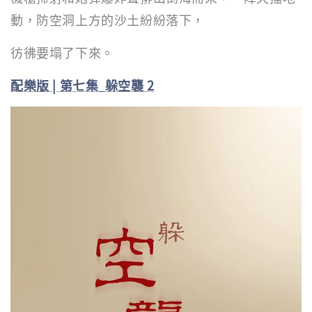
動，防空洞上方的沙土紛紛落下，
彷彿要塌了下來。
配樂版 | 第七集
躲空襲 2