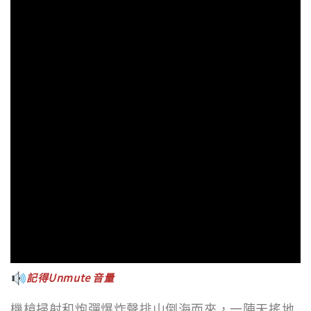
記得Unmute 音量
機槍掃射和炮彈爆炸聲排山倒海而來，一陣天搖地