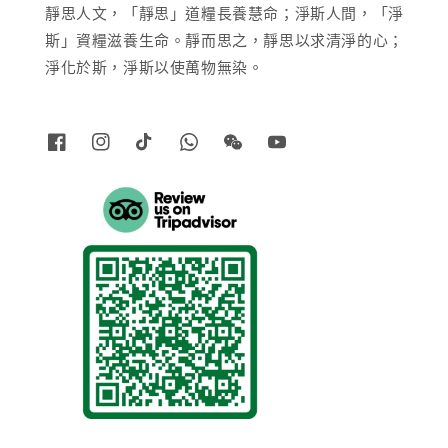
靜思人文，「靜思」道糧長養慧命；淨斯人間，「淨
斯」資糧滋養生命。靜而思之，靜思以求清淨的心；
淨化於斯，淨斯以使萬物無染。