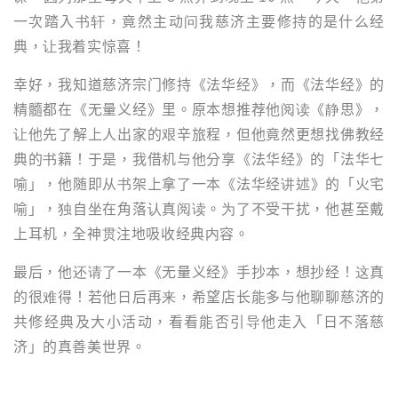
一次踏入书轩，竟然主动问我慈济主要修持的是什么经
典，让我着实惊喜！
幸好，我知道慈济宗门修持《法华经》，而《法华经》的
精髓都在《无量义经》里。原本想推荐他阅读《静思》，
让他先了解上人出家的艰辛旅程，但他竟然更想找佛教经
典的书籍！于是，我借机与他分享《法华经》的「法华七
喻」，他随即从书架上拿了一本《法华经讲述》的「火宅
喻」，独自坐在角落认真阅读。为了不受干扰，他甚至戴
上耳机，全神贯注地吸收经典内容。
最后，他还请了一本《无量义经》手抄本，想抄经！这真
的很难得！若他日后再来，希望店长能多与他聊聊慈济的
共修经典及大小活动，看看能否引导他走入「日不落慈
济」的真善美世界。