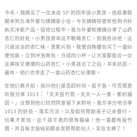
今天，我遇见了一位来自 SP 的四年级小男孩，他趁着假
期来到北海外婆与姨姨家小住，今天姨姨特意带他到书轩
购买净斯产品。招待过程中，我与外婆和姨姨分享了山药
杏仁的好处。小男孩原本说不敢喝杏仁，但我告诉他，这
只是淡淡的杏仁味。思索片刻，我便自掏腰包买了一盒轻
便包装，立刻冲泡两包，分成四小杯，让大家都能尝一尝
这美味又健康的山药杏仁。小男孩尝了之后，并未抗拒，
最终，他们也带走了一盒山药杏仁轻便装。
在他们离开前，就问他们是否赶时间，若不急，可否愿意
听我分享 1013：「天天投竹筒，天天一人一善，累积福
因。」没想到他们欣然同意留下来聆听。我尽本分地分享
1013 的好处、落实方法，以及如何帮助孩子记录善行。
结果才发现，这个孩子真的很有福缘！他一直都有投竹
筒，并且每次投钱前都会发愿帮助别人，实在太棒了！